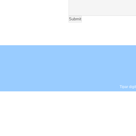
Tipar digit
EDITURA UNIREA
ZIARUL UNIREA
© 2012 